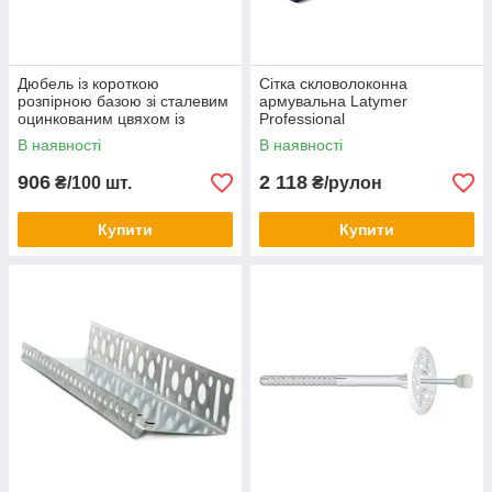
Дюбель із короткою
Сітка скловолоконна
розпірною базою зі сталевим
армувальна Latymer
оцинкованим цвяхом із
Professional
термоголовкою LMX 200
В наявності
В наявності
906
2 118
₴/100 шт.
₴/рулон
Купити
Купити