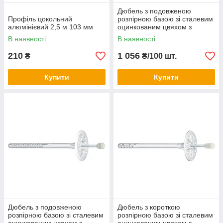
Дюбель з подовженою
Профіль цокольний
розпірною базою зі сталевим
алюмінієвий 2,5 м 103 мм
оцинкованим цвяхом з
пластикової головкою LFM
В наявності
В наявності
220
210
1 056
₴
₴/100 шт.
Купити
Купити
Дюбель з подовженою
Дюбель з короткою
розпірною базою зі сталевим
розпірною базою зі сталевим