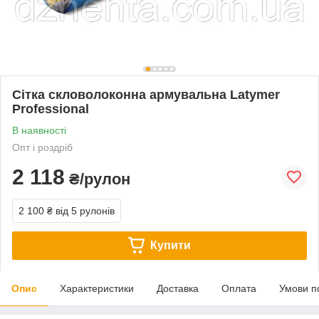
Сітка скловолоконна армувальна Latymer
Professional
В наявності
Опт і роздріб
2 118
₴/рулон
2 100 ₴
від 5 рулонів
Купити
Опис
Характеристики
Доставка
Оплата
Умови п