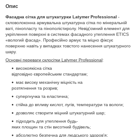
Опис
Фасадна сітка для штукатурки Latymer Professional
-
скловолоконна армувальна штукатурна сітка по мінеральній
ваті, пінопласту та пінополістиролу. Невід'ємний елемент для
укріплення поверхні в системах фасадного утеплення ETICS
«вологий фасад». Професійно армує та міцно фіксує
поверхню навіть у випадках товстого нанесення штукатурного
шару.
Основні переваги склосітки Latymer Professional
:
високоякісна сітка
відповідно європейським стандартам;
має високу механічну міцність на
розтягнення та розрив;
супергнучка та еластична;
стійка до впливу кислот, лугів, температури та вологи;
дозволяє створити міцний штукатурний шар;
підходить для утеплення будь-
яких площин та стін висотний будівель;
абсолютно безпечна для людського здоров'я;