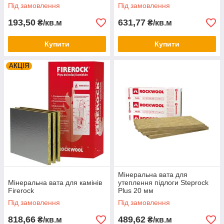
Під замовлення
Під замовлення
193,50
631,77
₴/кв.м
₴/кв.м
Купити
Купити
АКЦІЯ
Мінеральна вата для
Мінеральна вата для камінів
утеплення підлоги Steprock
Firerock
Plus 20 мм
Під замовлення
Під замовлення
818,66
489,62
₴/кв.м
₴/кв.м