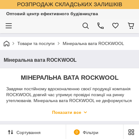
РОЗПРОДАЖ СКЛАДСЬКИХ ЗАЛИШКІВ
Оптовий центр ефективного будівництва
Товари та послуги
Мінеральна вата ROCKWOOL
Мінеральна вата ROCKWOOL
МІНЕРАЛЬНА ВАТА ROCKWOOL
Завдяки постійному вдосконаленню своєї продукції компанія
ROCKWOOL довгий час утримує провідні позиції на ринку
утеплювачів. Мінеральна вата ROCKWOOL не деформується
в процесі експлуатації, має відмінну міцність і ізоляційними
властивостями, які не змінюються з плином часу.
Показати все
Унікальні властивості натуральної мінеральної вати, а також
широкий асортимент різноманітних продуктів ROCKWOOL
Сортування
0
Фільтри
дозволять Вам підібрати оптимальний варіант для вирішення
конкретної задачі. За допомогою такої вати можна