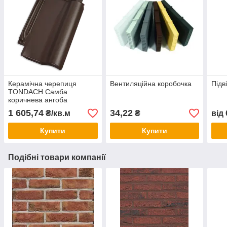
Керамічна черепиця
Вентиляційна коробочка
Підв
TONDACH Самба
коричнева ангоба
1 605,74
34,22
₴/кв.м
₴
від
Купити
Купити
Подібні товари компанії