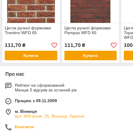
Цегла ручної формовки
Цегла ручної формовки
Цегл
Trentino WFD 65
Pampas WFD 65
Topa
WFD
111,70
111,70
100
₴
₴
Купити
Купити
Про нас
Рейтинг не сформований
Менше 5 відгуків за останній рік
Працює з 09.11.2009
м. Вінниця
вул. 600-річчя, 25, Вінниця, Україна
Контакти