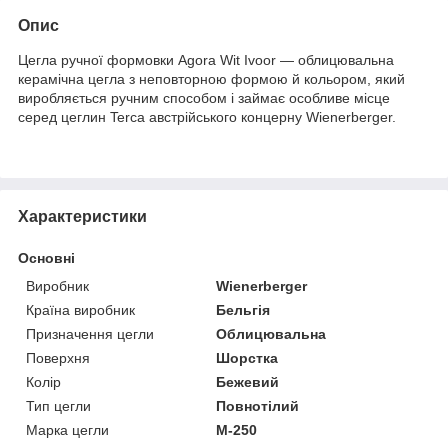
Опис
Цегла ручної формовки Agora Wit Ivoor — облицювальна
керамічна цегла з неповторною формою й кольором, який
виробляється ручним способом і займає особливе місце
серед цеглин Terca австрійського концерну Wienerberger.
Характеристики
Основні
Виробник
Wienerberger
Країна виробник
Бельгія
Призначення цегли
Облицювальна
Поверхня
Шорстка
Колір
Бежевий
Тип цегли
Повнотілий
Марка цегли
М-250