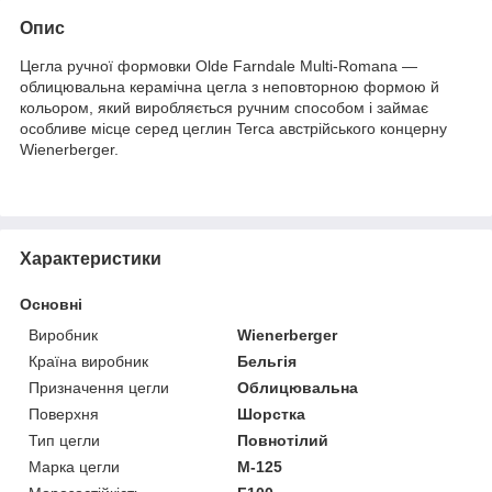
Опис
Цегла ручної формовки Olde Farndale Multi-Romana —
облицювальна керамічна цегла з неповторною формою й
кольором, який виробляється ручним способом і займає
особливе місце серед цеглин Terca австрійського концерну
Wienerberger.
Характеристики
Основні
Виробник
Wienerberger
Країна виробник
Бельгія
Призначення цегли
Облицювальна
Поверхня
Шорстка
Тип цегли
Повнотілий
Марка цегли
М-125