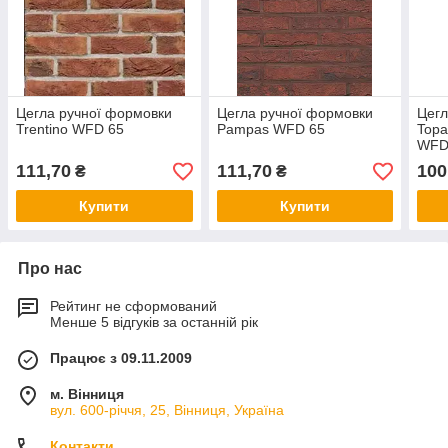
Цегла ручної формовки
Цегла ручної формовки
Цегл
Trentino WFD 65
Pampas WFD 65
Topa
WFD
111,70
111,70
100
₴
₴
Купити
Купити
Про нас
Рейтинг не сформований
Менше 5 відгуків за останній рік
Працює з 09.11.2009
м. Вінниця
вул. 600-річчя, 25, Вінниця, Україна
Контакти