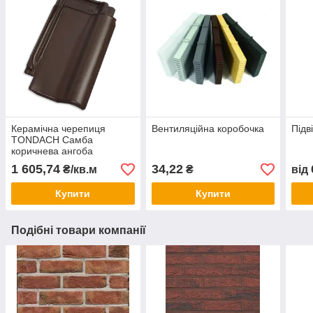
Керамічна черепиця
Вентиляційна коробочка
Підв
TONDACH Самба
коричнева ангоба
1 605,74
34,22
₴/кв.м
₴
від
Купити
Купити
Подібні товари компанії