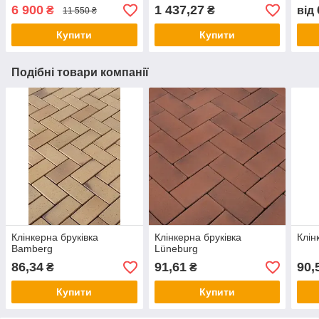
6 900
1 437,27
₴
₴
від
11 550 ₴
Купити
Купити
Подібні товари компанії
Клінкерна бруківка
Клінкерна бруківка
Клін
Bamberg
Lüneburg
86,34
91,61
90,
₴
₴
Купити
Купити