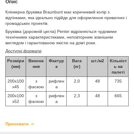
Опис
Клінкерна бруківка Braunbunt має коричневий колір з
відтінками, яка ідеально підійде для оформлення приватних і
громадських проектів.
Бруківка (дорожній цегла) Penter відрізняється чудовими
технічними характеристиками, неповторним зовнішнім
виглядом і гарантованою якістю на довгі роки.
Доступні формати
:
Розміри
Викона
Фактур
Вага
шт./м2
Кількіст
(мм)
ння
а
(кг)
ь на
палеті
200х100
з
рифлен
2,0
48
735
х45
фаскою
а
200x100
з
рифлен
2,3
48
665
x52
фаскою
а
Приховати