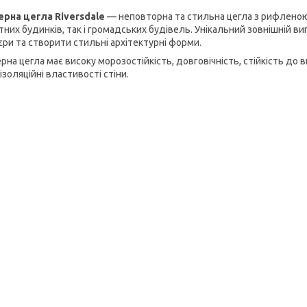
ерна цегла Riversdale
— неповторна та стильна цегла з рифленою 
тних будинків, так і громадських будівель. Унікальний зовнішній в
'єри та створити стильні архітектурні форми.
рна цегла має високу морозостійкість, довговічність, стійкість до в
золяційні властивості стіни.