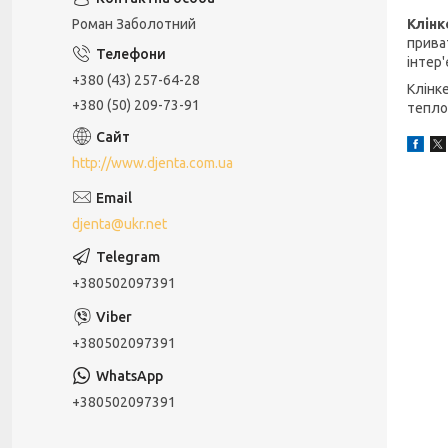
Клінк
Роман Заболотний
прива
інтер
+380 (43) 257-64-28
Клінке
+380 (50) 209-73-91
теплоі
http://www.djenta.com.ua
djenta@ukr.net
+380502097391
+380502097391
+380502097391