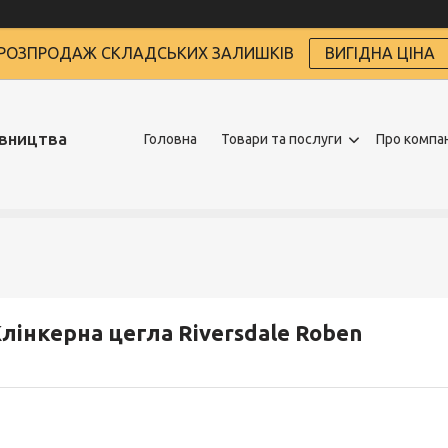
РОЗПРОДАЖ СКЛАДСЬКИХ ЗАЛИШКІВ
ВИГІДНА ЦІНА
івництва
Головна
Товари та послуги
Про компа
лінкерна цегла Riversdale Roben