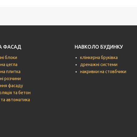
ТА ФАСАД
НАВКОЛО БУДИНКУ
чні блоки
клінкерна бруківка
рна цегла
дренажні системи
рна плитка
накривки на стовбчики
ні розчини
ння фасаду
оляція та бетон
 та автоматика