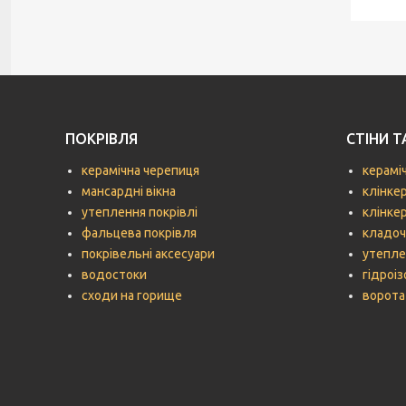
ПОКРІВЛЯ
СТІНИ 
керамічна черепиця
керамі
мансардні вікна
клінке
утеплення покрівлі
клінке
фальцева покрівля
кладоч
покрівельні аксесуари
утепле
водостоки
гідроіз
сходи на горище
ворота