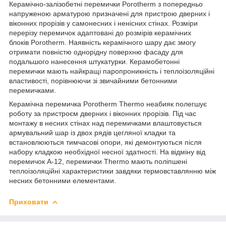
Керамічно-залізобетні перемички Porotherm з попередньо
напруженою арматурою призначені для пристрою дверних і
віконних прорізів у самонесних і ненісних стінах. Розміри
перерізу перемичок адаптовані до розмірів керамічних
блоків Porotherm. Наявність керамічного шару дає змогу
отримати повністю однорідну поверхню фасаду для
подальшого нанесення штукатурки. Керамобетонні
перемички мають найкращі паропроникність і теплоізоляційні
властивості, порівнюючи зі звичайними бетонними
перемичками.
Керамічна перемичка Porotherm Thermo неабияк полегшує
роботу за пристроєм дверних і віконних прорізів. Під час
монтажу в несних стінах над перемичками влаштовується
армувальний шар із двох рядів цегляної кладки та
встановлюються тимчасові опори, які демонтуються після
набору кладкою необхідної несної здатності. На відміну від
перемичок A-12, перемички Thermo мають поліпшені
теплоізоляційні характеристики завдяки термовставлянню між
несних бетонними елементами.
Приховати