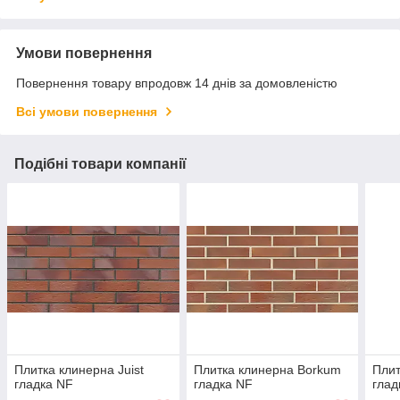
Умови повернення
Повернення товару впродовж 14 днів за домовленістю
Всі умови повернення
Подібні товари компанії
Плитка клинерна Juist
Плитка клинерна Borkum
Плит
гладка NF
гладка NF
глад