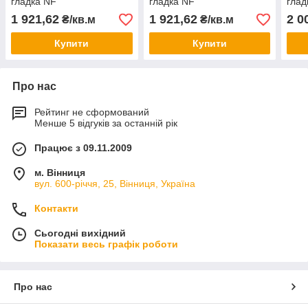
гладка NF
гладка NF
глад
1 921,62
1 921,62
2 0
₴/кв.м
₴/кв.м
Купити
Купити
Про нас
Рейтинг не сформований
Менше 5 відгуків за останній рік
Працює з 09.11.2009
м. Вінниця
вул. 600-річчя, 25, Вінниця, Україна
Контакти
Сьогодні вихідний
Показати весь графік роботи
Про нас