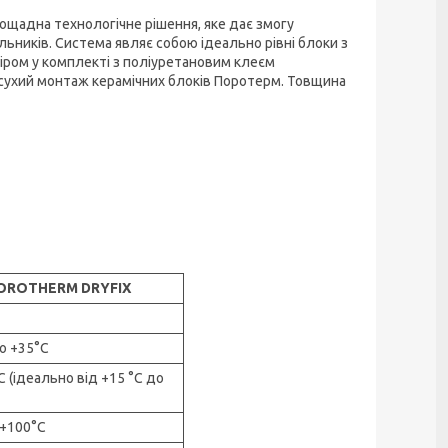
щадна технологічне рішення, яке дає змогу
ьників. Система являє собою ідеально рівні блоки з
ром у комплекті з поліуретановим клеєм
 сухий монтаж керамічних блоків Поротерм. Товщина
OROTHERM DRYFIX
до +35°C
C (ідеально від +15 °C до
 +100°C