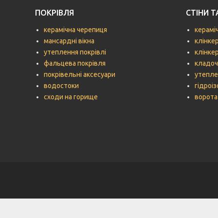
ПОКРІВЛЯ
СТІНИ 
керамічна черепиця
керамі
мансардні вікна
клінке
утеплення покрівлі
клінке
фальцева покрівля
кладоч
покрівельні аксесуари
утепле
водостоки
гідроіз
сходи на горище
ворота