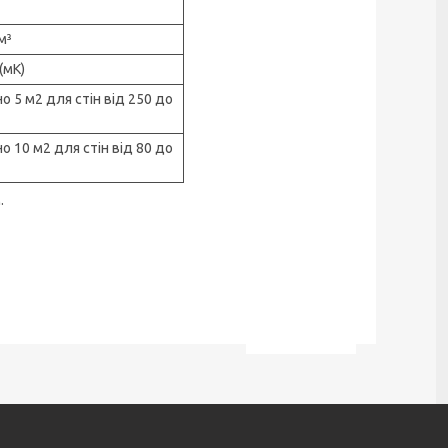
м³
(мК)
о 5 м2 для стін від 250 до
о 10 м2 для стін від 80 до
.