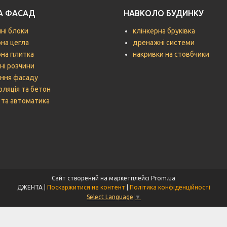
ТА ФАСАД
НАВКОЛО БУДИНКУ
чні блоки
клінкерна бруківка
рна цегла
дренажні системи
рна плитка
накривки на стовбчики
ні розчини
ння фасаду
оляція та бетон
 та автоматика
Сайт створений на маркетплейсі
Prom.ua
ДЖЕНТА |
Поскаржитися на контент
|
Політика конфіденційності
Select Language
▼