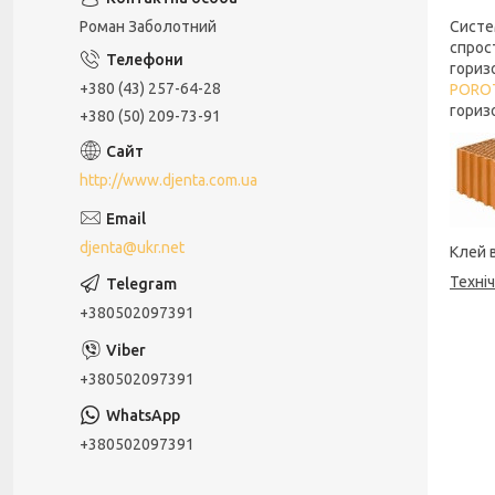
Систе
Роман Заболотний
спрос
гориз
+380 (43) 257-64-28
PORO
гориз
+380 (50) 209-73-91
http://www.djenta.com.ua
djenta@ukr.net
Клей 
Техні
+380502097391
+380502097391
+380502097391