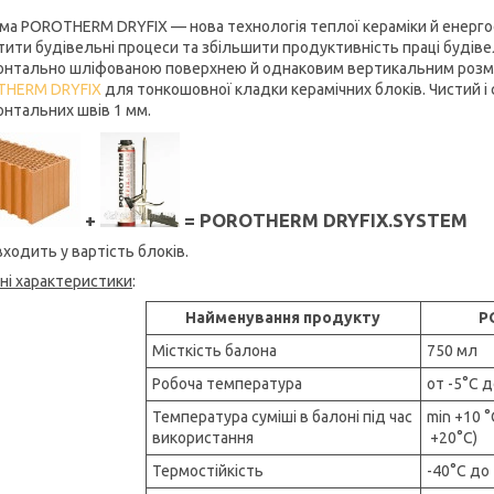
ма POROTHERM DRYFIX — нова технологія теплої кераміки й енергоо
тити будівельні процеси та збільшити продуктивність праці будівел
онтально шліфованою поверхнею й однаковим вертикальним розмі
THERM DRYFIX
для тонкошовної кладки керамічних блоків. Чистий і
онтальних швів 1 мм.
+
= POROTHERM DRYFIX.SYSTEM
входить у вартість блоків.
чні характеристики
:
Найменування продукту
P
Місткість балона
750 мл
Робоча температура
от -5°C 
Температура суміші в балоні під час
min +10 °
використання
+20°C)
Термостійкість
-40°C до