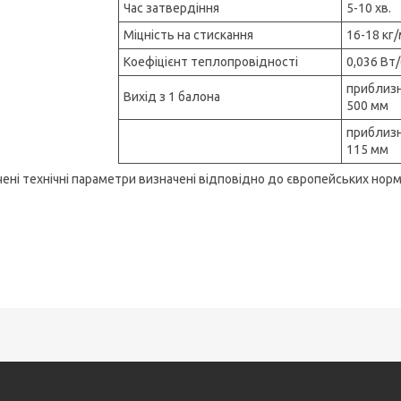
Час затвердіння
5-10 хв.
Міцність на стискання
16-18 кг/
Коефіцієнт теплопровідності
0,036 Вт/
приблизн
Вихід з 1 балона
500 мм
приблизн
115 мм
чені технічні параметри визначені відповідно до європейських норм