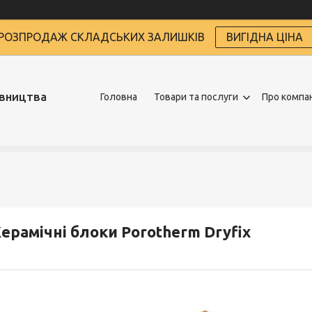
РОЗПРОДАЖ СКЛАДСЬКИХ ЗАЛИШКІВ
ВИГІДНА ЦІНА
івництва
Головна
Товари та послуги
Про компа
ерамічні блоки Porotherm Dryfix