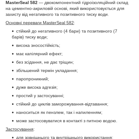
MasterSeal 582
— двокомпонентний гідроізоляційний склад
на цементно-акриловій основі, який використовується для
захисту від негативного та позитивного тиску води.
Основні переваги MasterSeal 582
:
стійкий до негативного (4 бари) та позитивного (7
барів) тиску води;
висока зносостійкість;
має капілярний ефект;
без зсідання, не дає тріщин;
збільшений термін укладання;
паропроникний;
дуже висока адгезія;
простий у застосуванні;
стійкий до циклів заморожування-відтавання;
наноситься як пензлем, так і напиленням;
може застосовуватися в контакті з питною водою.
Застосування
:
для зовнішнього та внутрішнього використання;