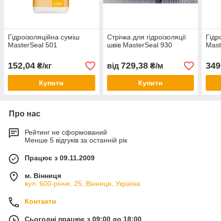
Гідроізоляційна суміш
Стрічка для гідроізоляції
Гідр
MasterSeal 501
швів MasterSeal 930
Mast
152,04
729,38
349
₴/кг
від
₴/м
Купити
Купити
Про нас
Рейтинг не сформований
Менше 5 відгуків за останній рік
Працює з 09.11.2009
м. Вінниця
вул. 600-річчя, 25, Вінниця, Україна
Контакти
Сьогодні працює з 09:00 до 18:00