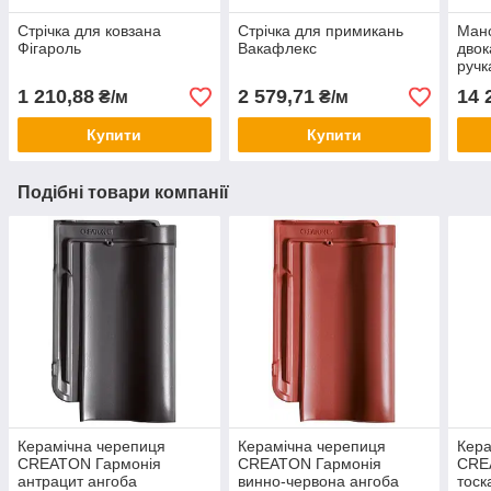
Стрічка для ковзана
Стрічка для примикань
Манс
Фігароль
Вакафлекс
двок
ручк
1 210,88
2 579,71
14 
₴/м
₴/м
Купити
Купити
Подібні товари компанії
Керамічна черепиця
Керамічна черепиця
Кера
CREATON Гармонія
CREATON Гармонія
CRE
антрацит ангоба
винно-червона ангоба
тоск