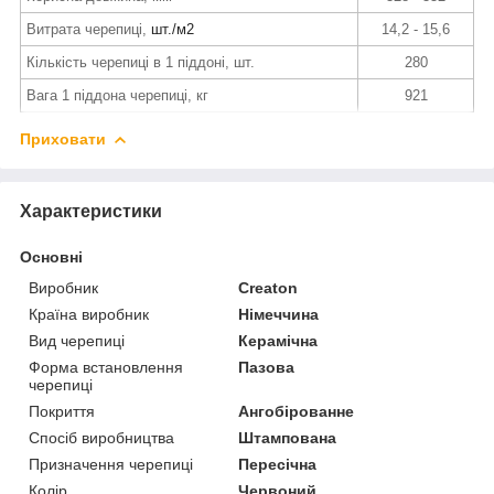
Витрата черепиці,
шт./м2
14,2 - 15,6
Кількість черепиці в 1 піддоні, шт.
280
Вага 1 піддона черепиці, кг
921
Приховати
Характеристики
Основні
Виробник
Creaton
Країна виробник
Німеччина
Вид черепиці
Керамічна
Форма встановлення
Пазова
черепиці
Покриття
Ангобірованне
Спосіб виробництва
Штампована
Призначення черепиці
Пересічна
Колір
Червоний