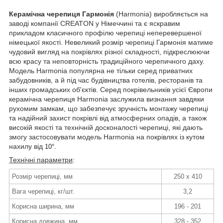
Керамічна черепиця Гармонія
(Harmonia) виробляється на
заводі компанії CREATON у Німеччині та є яскравим
прикладом класичного профілю черепиці неперевершеної
німецької якості. Невеликий розмір черепиці Гармонія матиме
чудовий вигляд на покрівлях різної складності, підкреслюючи
всю красу та неповторність традиційного черепичного даху.
Модель Harmonia популярна не тільки серед приватних
забудовників, а й під час будівництва готелів, ресторанів та
інших громадських об'єктів. Серед покрівельників усієї Європи
керамічна черепиця Harmonia заслужила визнання завдяки
рухомим замкам, що забезпечує зручність монтажу черепиці
та надійний захист покрівлі від атмосферних опадів, а також
високій якості та технічній досконалості черепиці, які дають
змогу застосовувати модель Harmonia на покрівлях із кутом
нахилу від
10°.
Технічні параметри
:
Розмір черепиці, мм
250 х 410
Вага черепиці, кг/шт.
3,2
Корисна ширина, мм
196 - 201
Корисна довжина, мм
328 - 352