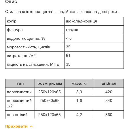
Опис
Стильна клінкерна цегла — надійність і краса на довгі роки.
колір
шоколад-кориця
фактура
гладка
водопоглощение, %
< 6
морозостійкість, циклів
35
витрата, шт./м2
51
міцність на стискання, МПа
35
тип
розміри, мм
маса, кг
шт./пал
порожнистий
250х120х65
3,0
420
порожнистий
250х60х65
1,6
840
1/2
повнотілий
250х120х65
4,2
360
Приховати