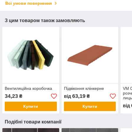
Всі умови повернення
З цим товаром також замовляють
Вентиляційна коробочка
Підвіконня клінкерне
VM 0
розч
34,23
63,19
₴
від
₴
лиць
вод
від
Купити
Купити
Подібні товари компанії