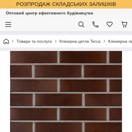
РОЗПРОДАЖ СКЛАДСЬКИХ ЗАЛИШКІВ
Оптовий центр ефективного будівництва
Товари та послуги
Клінерна цегла Terca
Клінкерна л