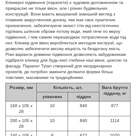
Клінкерні підвіконня (парапети) є чудовим доповненням та
прикрасою не тільки вікон, але і різних будівельних
конструкцій. Вони мають вишуканий зовнішній вигляд з
плавним закругленням донизу, яке має своє практичне
призначення, забезпечуючи захист стін від неестетичних
підтікань шляхом обрізки потоку води, який тече по верху
підвіконня, і тим самим перешкоджає потраплянню води під
низ. Клінкер для вікон виробляється методом екструзії, що
дозволяє забезпечити високу міцність та бездогану якість.
Різні варіанти довжини підвіконня дозволяють забудовникам
підібрати клінкер для будь-якої глибини ніші вікна, цоколю та
фасаду. Парапет Tytan створений для неординарних
проектів, де потрібно замінити делікатні форми більш
товстими, масивними та традиційними.
Розмір, мм
Кількість, шт.
Вага брутто
піддону, кг
упаковка
піддон
160 х 105 х
10
840
877
28
200 х 105 х
10
840
1114
28
240 х 105 х
8
672
1070