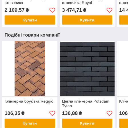
стовпчика
стовпчика Royal
стов
2 109,57
3 474,71
14 
₴
₴
Купити
Купити
Подібні товари компанії
Клінкерна бруківка Reggio
Цегла клінкерна Potsdam
Клін
Tytan
106,35
136,88
106
₴
₴
Купити
Купити