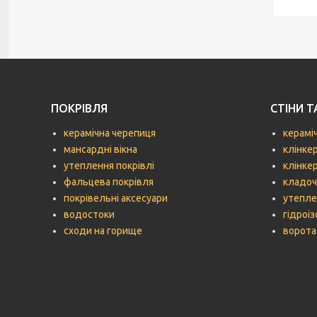
ПОКРІВЛЯ
СТІНИ 
керамічна черепиця
керамі
мансардні вікна
клінке
утеплення покрівлі
клінке
фальцева покрівля
кладоч
покрівельні аксесуари
утепле
водостоки
гідроіз
сходи на горище
ворота