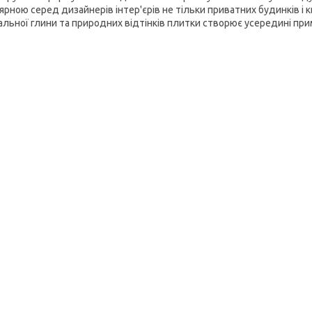
рною серед дизайнерів інтер'єрів не тільки приватних будинків і к
альної глини та природних відтінків плитки створює усередині при