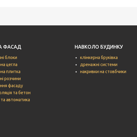
ТА ФАСАД
НАВКОЛО БУДИНКУ
чні блоки
клінкерна бруківка
рна цегла
дренажні системи
рна плитка
накривки на стовбчики
ні розчини
ння фасаду
оляція та бетон
 та автоматика