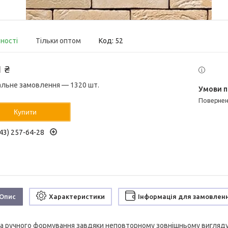
вності
Тільки оптом
Код:
52
1 ₴
альне замовлення — 1320 шт.
поверне
Купити
43) 257-64-28
Опис
Характеристики
Інформація для замовлен
а ручного формування завдяки неповторному зовнішньому вигляду і 