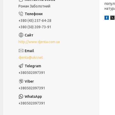
популя
Роман Заболотний
натур
+380 (43) 257-64-28
+380 (50) 209-73-91
http://www.djenta.com.ua
djenta@ukr.net
+380502097391
+380502097391
+380502097391