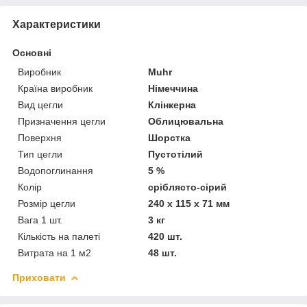
Характеристики
Основні
Виробник
Muhr
Країна виробник
Німеччина
Вид цегли
Клінкерна
Призначення цегли
Облицювальна
Поверхня
Шорстка
Тип цегли
Пустотілий
Водопоглинання
5 %
Колір
сріблясто-сірий
Розмір цегли
240 х 115 х 71 мм
Вага 1 шт.
3 кг
Кількість на палеті
420 шт.
Витрата на 1 м2
48 шт.
Приховати