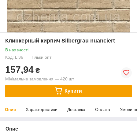
Клинкерный кирпич Silbergrau nuanciert
В наявності
Код: L 36
Тільки опт
157,94
₴
Мінімальне замовлення — 420 шт.
Купити
Опис
Характеристики
Доставка
Оплата
Умови п
Опис