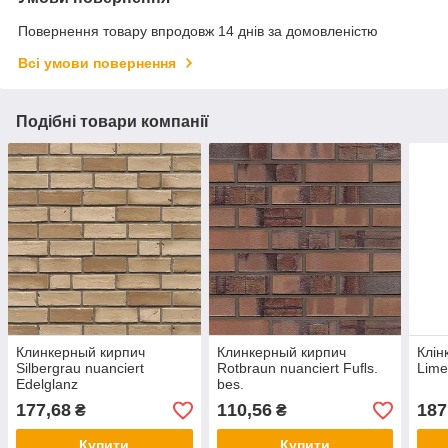
Повернення товару впродовж 14 днів за домовленістю
Всі умови повернення
Подібні товари компанії
Клинкерный кирпич
Клинкерный кирпич
Клін
Silbergrau nuanciert
Rotbraun nuanciert Fuﬂs.
Lime
Edelglanz
bes.
177,68
110,56
187
₴
₴
Купити
Купити