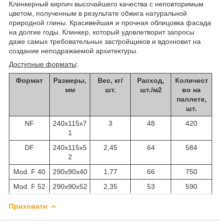
Клинкерный кирпич высочайшего качества с неповторимым
цветом, полученным в результате обжига натуральной
природной глины. Красивейшая и прочная облицовка фасада
на долгие годы. Клинкер, который удовлетворит запросы
даже самых требовательных застройщиков и вдохновит на
создание неподражаемой архитектуры.
Доступные форматы
:
Формат
Размеры,
Вес, кг/
Расход,
Количест
мм
шт.
шт./м2
во на
паллете,
шт.
NF
240x115x7
3
48
420
1
DF
240x115x5
2,45
64
584
2
Mod. F 40
290x90x40
1,77
66
750
Mod. F 52
290x90x52
2,35
53
590
Приховати