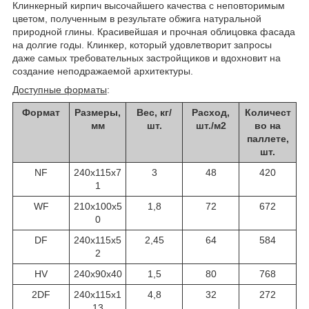
Клинкерный кирпич высочайшего качества с неповторимым
цветом, полученным в результате обжига натуральной
природной глины. Красивейшая и прочная облицовка фасада
на долгие годы. Клинкер, который удовлетворит запросы
даже самых требовательных застройщиков и вдохновит на
создание неподражаемой архитектуры.
Доступные форматы
:
Формат
Размеры,
Вес, кг/
Расход,
Количест
мм
шт.
шт./м2
во на
паллете,
шт.
NF
240x115x7
3
48
420
1
WF
210x100x5
1,8
72
672
0
DF
240x115x5
2,45
64
584
2
HV
240x90x40
1,5
80
768
2DF
240x115x1
4,8
32
272
13