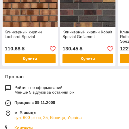
Клинкерный кирпич
Клинкерный кирпич Kobalt
Клин
Lachsrot Spezial
Spezial Geflammt
Rotb
Spez
110,68
130,45
122
₴
₴
Купити
Купити
Про нас
Рейтинг не сформований
Менше 5 відгуків за останній рік
Працює з 09.11.2009
м. Вінниця
вул. 600-річчя, 25, Вінниця, Україна
Контакти