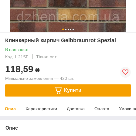
Клинкерный кирпич Gelbbraunrot Spezial
В наявності
Код: L 21SF
Тільки опт
118,59
₴
Мінімальне замовлення — 420 шт.
Купити
Опис
Характеристики
Доставка
Оплата
Умови п
Опис