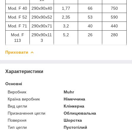
Mod. F 40
290x90x40
1,77
66
750
Mod. F 52
290x90x52
2,35
53
590
Mod. F 71
290x90x71
3,2
40
440
Mod. F
290x90x11
5,2
26
280
113
3
Приховати
Характеристики
Основні
Виробник
Muhr
Країна виробник
Німеччина
Вид цегли
Клінкерна
Призначення цегли
Облицювальна
Поверхня
Шорстка
Тип цегли
Пустотілий