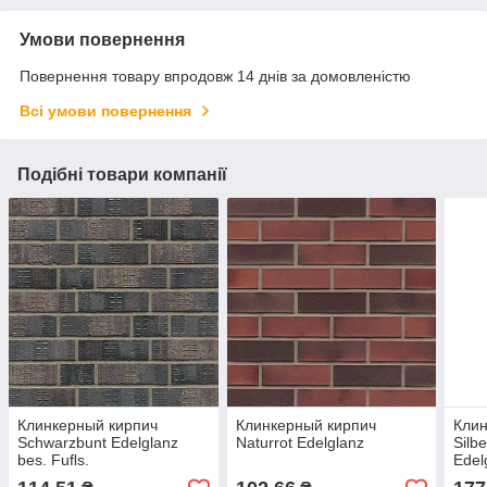
Умови повернення
Повернення товару впродовж 14 днів за домовленістю
Всі умови повернення
Подібні товари компанії
Клинкерный кирпич
Клинкерный кирпич
Клин
Schwarzbunt Edelglanz
Naturrot Edelglanz
Silb
bes. Fuﬂs.
Edel