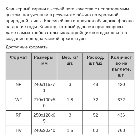
Клинкерный кирпич высочайшего качества с неповторимым
цветом, полученным в результате обжига натуральной
природной глины. Красивейшая и прочная облицовка фасада
на долгие годы. Клинкер, который удовлетворит запросы
даже самых требовательных застройщиков и вдохновит на
создание неподражаемой архитектуры.
Доступные форматы
:
Формат
Размеры,
Вес, кг/
Расход,
Количест
мм
шт.
шт./м2
во на
паллете,
шт.
NF
240x115x7
3
48
420
1
WF
210x100x5
1,8
72
672
0
RF
250x120x6
3
52
436
5
HV
240x90x40
1,5
80
768