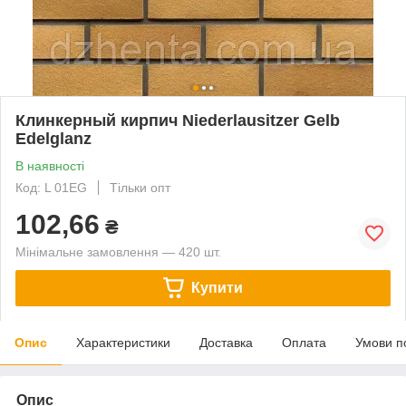
Клинкерный кирпич Niederlausitzer Gelb
Edelglanz
В наявності
Код: L 01EG
Тільки опт
102,66
₴
Мінімальне замовлення — 420 шт.
Купити
Опис
Характеристики
Доставка
Оплата
Умови п
Опис