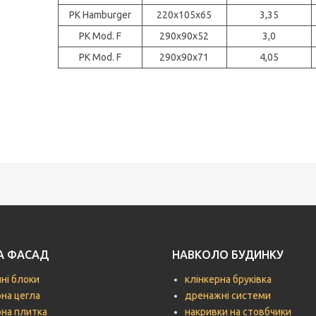
PK Hamburger
220x105x65
3,35
PK Mod. F
290x90x52
3,0
PK Mod. F
290x90x71
4,05
ТА ФАСАД
НАВКОЛО БУДИНКУ
чні блоки
клінкерна бруківка
рна цегла
дренажні системи
рна плитка
накривки на стовбчики