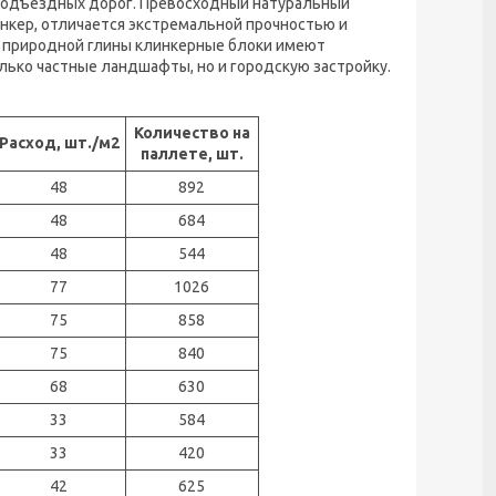
 подъездных дорог. Превосходный натуральный
нкер, отличается экстремальной прочностью и
й природной глины клинкерные блоки имеют
лько частные ландшафты, но и городскую застройку.
Количество на
Расход, шт./м2
паллете, шт.
48
892
48
684
48
544
77
1026
75
858
75
840
68
630
33
584
33
420
42
625