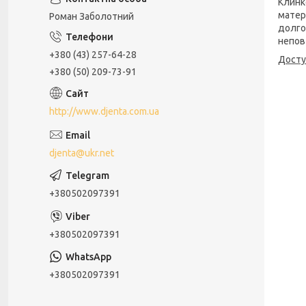
Клинк
матер
Роман Заболотний
долго
непов
+380 (43) 257-64-28
Дост
+380 (50) 209-73-91
http://www.djenta.com.ua
djenta@ukr.net
+380502097391
+380502097391
+380502097391