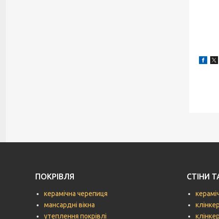
ПОКРІВЛЯ
СТІНИ 
керамічна черепиця
керамі
мансардні вікна
клінке
утеплення покрівлі
клінке