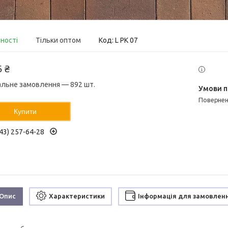
вності
Тільки оптом
Код:
L PK 07
5 ₴
альне замовлення — 892 шт.
поверне
Купити
43) 257-64-28
Опис
Характеристики
Інформація для замовлен