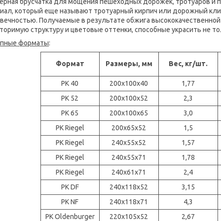
ерная брусчатка для мощения пешеходных дорожек, тротуаров и
иал, который еще называют тротуарный кирпич или дорожный кли
вечностью. Получаемые в результате обжига высококачественно
торимую структуру и цветовые оттенки, способные украсить не то
упные форматы
:
Формат
Размеры, мм
Вес, кг/шт.
PK 40
200x100x40
1,77
PK 52
200x100x52
2,3
PK 65
200x100x65
3,0
PK Riegel
200x65x52
1,5
PK Riegel
240x55x52
1,57
PK Riegel
240x55x71
1,78
PK Riegel
240x61x71
2,4
PK DF
240x118x52
3,15
PK NF
240x118x71
4,3
PK Oldenburger
220x105x52
2,67