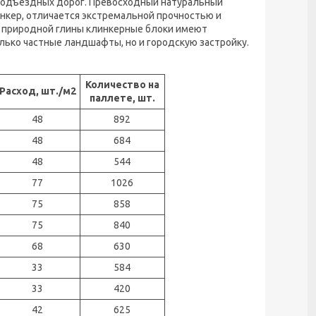
 подъездных дорог. Превосходный натуральный
нкер, отличается экстремальной прочностью и
й природной глины клинкерные блоки имеют
лько частные ландшафты, но и городскую застройку.
Количество на
Расход, шт./м2
паллете, шт.
48
892
48
684
48
544
77
1026
75
858
75
840
68
630
33
584
33
420
42
625