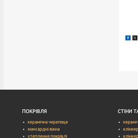
ПОКРІВЛЯ
СТІНИ 
керамічна черепиця
керамі
мансардні вікна
клінке
утеплення покрівлі
клінке