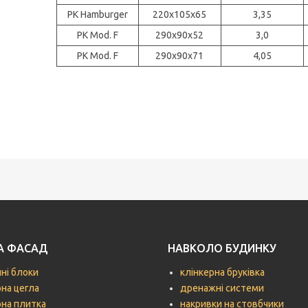
PK Hamburger
220x105x65
3,35
PK Mod. F
290x90x52
3,0
PK Mod. F
290x90x71
4,05
ТА ФАСАД
НАВКОЛО БУДИНКУ
чні блоки
клінкерна бруківка
рна цегла
дренажні системи
рна плитка
накривки на стовбчики