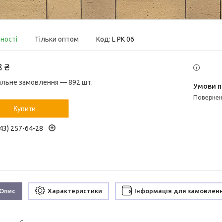
вності
Тільки оптом
Код:
L PK 06
8 ₴
альне замовлення — 892 шт.
поверне
Купити
43) 257-64-28
Опис
Характеристики
Інформація для замовлен