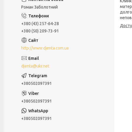
Клинк
матер
Роман Заболотний
долго
непов
+380 (43) 257-64-28
Дост
+380 (50) 209-73-91
http://www.djenta.com.ua
djenta@ukr.net
+380502097391
+380502097391
+380502097391