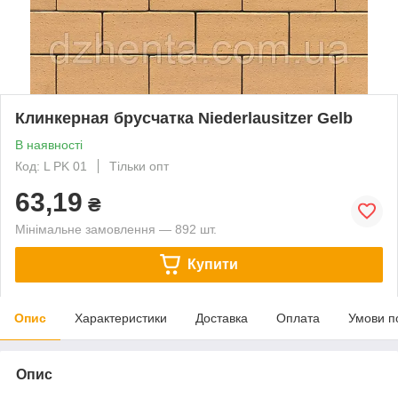
Клинкерная брусчатка Niederlausitzer Gelb
В наявності
Код: L PK 01
Тільки опт
63,19
₴
Мінімальне замовлення — 892 шт.
Купити
Опис
Характеристики
Доставка
Оплата
Умови п
Опис