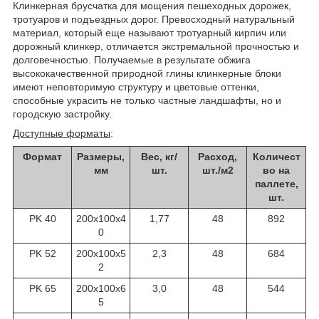
Клинкерная брусчатка для мощения пешеходных дорожек,
тротуаров и подъездных дорог. Превосходный натуральный
материал, который еще называют тротуарный кирпич или
дорожный клинкер, отличается экстремальной прочностью и
долговечностью. Получаемые в результате обжига
высококачественной природной глины клинкерные блоки
имеют неповторимую структуру и цветовые оттенки,
способные украсить не только частные ландшафты, но и
городскую застройку.
Доступные форматы
:
Формат
Размеры,
Вес, кг/
Расход,
Количест
мм
шт.
шт./м2
во на
паллете,
шт.
PK 40
200x100x4
1,77
48
892
0
PK 52
200x100x5
2,3
48
684
2
PK 65
200x100x6
3,0
48
544
5