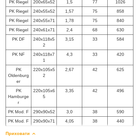
PK Riegel
200x65x52
1,5
77
1026
PK Riegel
240x55x52
1,57
75
858
PK Riegel
240x55x71
1,78
75
840
PK Riegel
240x61x71
2,4
68
630
PK DF
240x118x5
3,15
33
584
2
PK NF
240x118x7
4,3
33
420
1
PK
220x105x5
2,67
42
625
Oldenburg
2
er
PK
220x105x6
3,35
42
496
Hamburge
5
r
PK Mod. F
290x90x52
3,0
38
590
PK Mod. F
290x90x71
4,05
38
440
Приховати