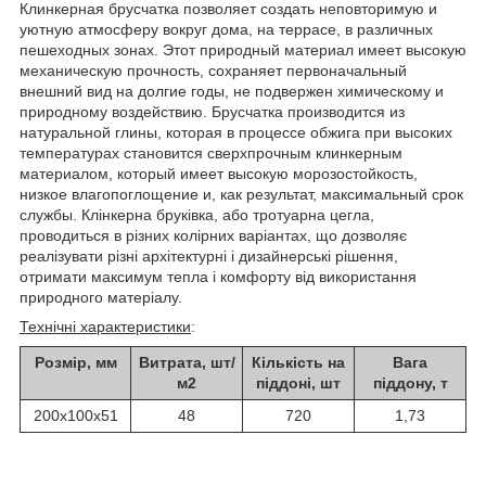
Клинкерная брусчатка позволяет создать неповторимую и
уютную атмосферу вокруг дома, на террасе, в различных
пешеходных зонах. Этот природный материал имеет высокую
механическую прочность, сохраняет первоначальный
внешний вид на долгие годы, не подвержен химическому и
природному воздействию. Брусчатка производится из
натуральной глины, которая в процессе обжига при высоких
температурах становится сверхпрочным клинкерным
материалом, который имеет высокую морозостойкость,
низкое влагопоглощение и, как результат, максимальный срок
службы. Клінкерна бруківка, або тротуарна цегла,
проводиться в різних колірних варіантах, що дозволяє
реалізувати різні архітектурні і дизайнерські рішення,
отримати максимум тепла і комфорту від використання
природного матеріалу.
Технічні характеристики
:
Розмір, мм
Витрата, шт/
Кількість на
Вага
м2
піддоні, шт
піддону, т
200х100х51
48
720
1,73