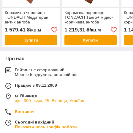
Керамічна черепиця
Керамічна черепиця
Кера
TONDACH Медитеран
TONDACH Танго+ мідно-
TON
антик ангоба
коричнева ангоба
кори
1 579,41
1 219,31
1 1
₴/кв.м
₴/кв.м
Купити
Купити
Про нас
Рейтинг не сформований
Менше 5 відгуків за останній рік
Працює з 09.11.2009
м. Вінниця
вул. 600-річчя, 25, Вінниця, Україна
Контакти
Сьогодні вихідний
Показати весь графік роботи