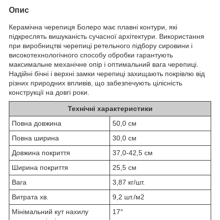
Опис
Керамічна черепиця Болеро має плавні контури, які
підкреслять вишуканість сучасної архітектури. Використання
при виробництві черепиці ретельного підбору сировини і
високотехнологічного способу обробки гарантують
максимальне механічне опір і оптимальний вага черепиці.
Надійні бічні і верхні замки черепиці захищають покрівлю від
різних природних впливів, що забезпечують цілісність
конструкції на довгі роки.
Технічні характеристики
Повна довжина
50,0 см
Повна ширина
30,0 см
Довжина покриття
37,0-42,5 см
Ширина покриття
25,5 см
Вага
3,87 кг/шт.
Витрата хв.
9,2 шт./м2
Мінімальний кут нахилу
17°