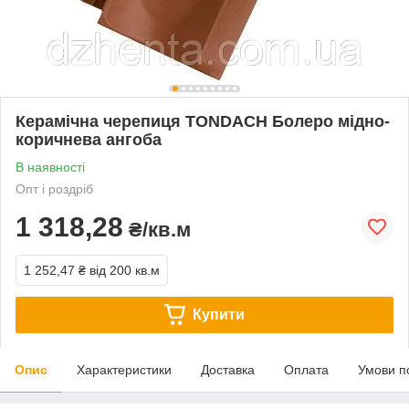
Керамічна черепиця TONDACH Болеро мідно-
коричнева ангоба
В наявності
Опт і роздріб
1 318,28
₴/кв.м
1 252,47 ₴
від 200 кв.м
Купити
Опис
Характеристики
Доставка
Оплата
Умови п