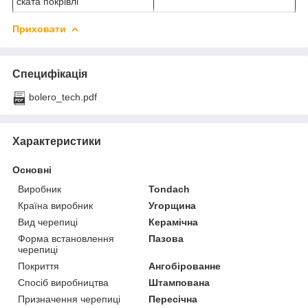
ската покрівлі
Приховати
Специфікація
bolero_tech.pdf
Характеристики
Основні
Виробник
Tondach
Країна виробник
Угорщина
Вид черепиці
Керамічна
Форма встановлення
Пазова
черепиці
Покриття
Ангобірованне
Спосіб виробництва
Штампована
Призначення черепиці
Пересічна