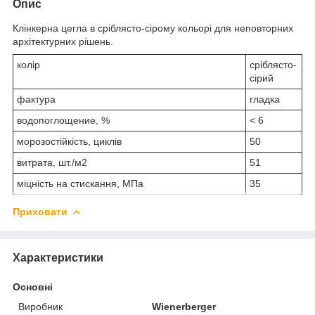
Опис
Клінкерна цегла в сріблясто-сірому кольорі для неповторних
архітектурних рішень.
колір
сріблясто-
сірий
фактура
гладка
водопоглощение, %
< 6
морозостійкість, циклів
50
витрата, шт./м2
51
міцність на стискання, МПа
35
Приховати
Характеристики
Основні
Виробник
Wienerberger