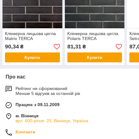
Клінкерна лицьова цегла
Клінкерна лицьова цегла
Клін
Matrix TERCA
Polaris TERCA
Set
90,34
81,31
87,
₴
₴
Купити
Купити
Про нас
Рейтинг не сформований
Менше 5 відгуків за останній рік
Працює з 09.11.2009
м. Вінниця
вул. 600-річчя, 25, Вінниця, Україна
Контакти