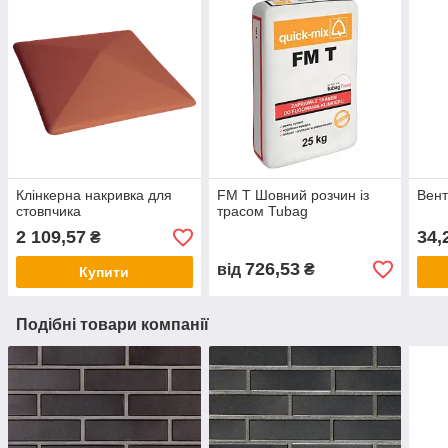
Клінкерна накривка для
FM T Шовний розчин із
Вент
стовпчика
трасом Tubag
2 109,57
34,
₴
726,53
від
₴
Купити
Подібні товари компанії