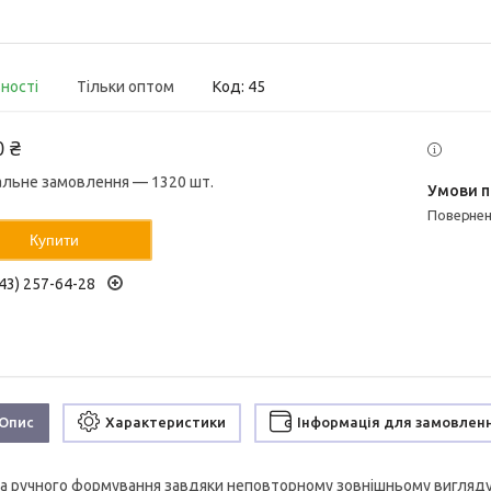
вності
Тільки оптом
Код:
45
0 ₴
альне замовлення — 1320 шт.
поверне
Купити
43) 257-64-28
Опис
Характеристики
Інформація для замовлен
а ручного формування завдяки неповторному зовнішньому вигляду і 