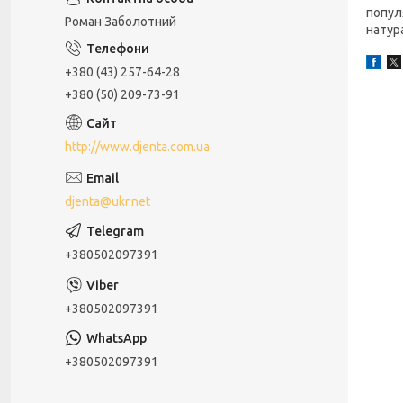
популя
Роман Заболотний
натур
+380 (43) 257-64-28
+380 (50) 209-73-91
http://www.djenta.com.ua
djenta@ukr.net
+380502097391
+380502097391
+380502097391