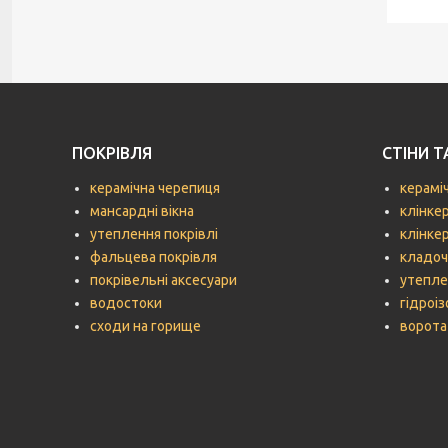
ПОКРІВЛЯ
СТІНИ 
керамічна черепиця
керамі
мансардні вікна
клінке
утеплення покрівлі
клінке
фальцева покрівля
кладоч
покрівельні аксесуари
утепле
водостоки
гідроіз
сходи на горище
ворота