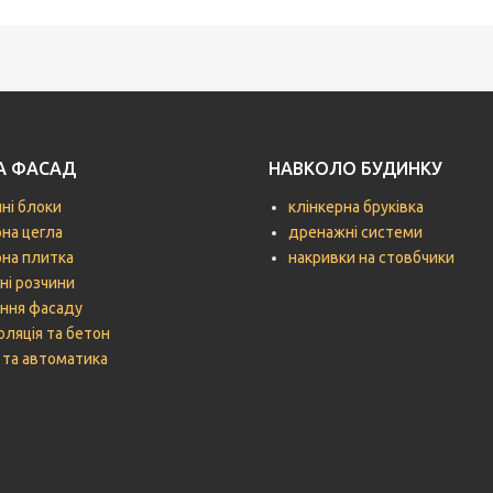
ТА ФАСАД
НАВКОЛО БУДИНКУ
чні блоки
клінкерна бруківка
рна цегла
дренажні системи
рна плитка
накривки на стовбчики
ні розчини
ння фасаду
оляція та бетон
 та автоматика