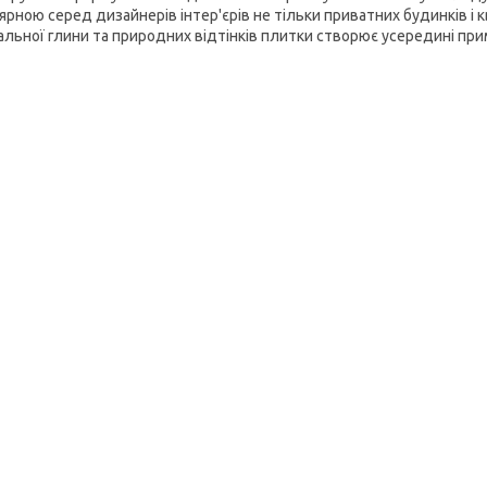
рною серед дизайнерів інтер'єрів не тільки приватних будинків і к
альної глини та природних відтінків плитки створює усередині при