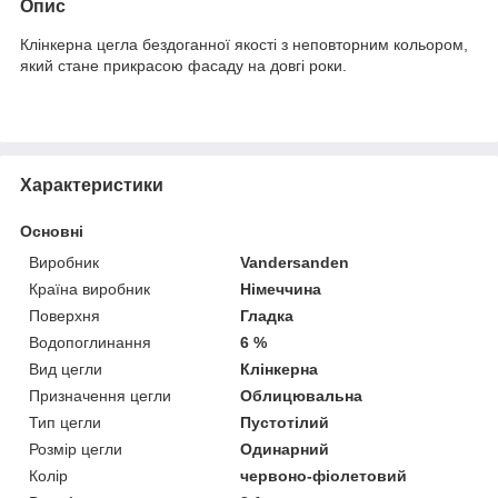
Опис
Клінкерна цегла бездоганної якості з неповторним кольором,
який стане прикрасою фасаду на довгі роки.
Характеристики
Основні
Виробник
Vandersanden
Країна виробник
Німеччина
Поверхня
Гладка
Водопоглинання
6 %
Вид цегли
Клінкерна
Призначення цегли
Облицювальна
Тип цегли
Пустотілий
Розмір цегли
Одинарний
Колір
червоно-фіолетовий