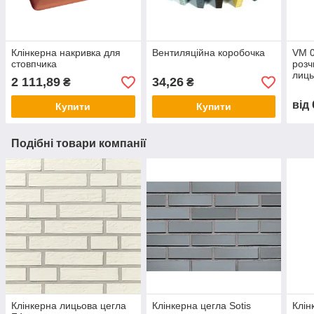
Клінкерна накривка для
Вентиляційна коробочка
VM 0
стовпчика
розч
лиць
2 111,89
34,26
₴
₴
вод
від
Купити
Купити
Подібні товари компанії
Клінкерна лицьова цегла
Клінкерна цегла Sotis
Клін