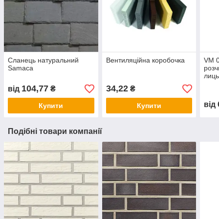
Сланець натуральний
Вентиляційна коробочка
VM 0
Samaca
розч
лиць
вод
104,77
34,22
від
₴
₴
від
Купити
Купити
Подібні товари компанії