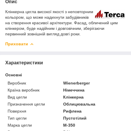
Опис
Клінкерна цегла високої якості з неповторним
кольором, що може надихнути забудівників
на створення красивої архітектури. Фасад, обличений цим
клінкером, буде надійним і довговічним, зберігаючи
первинний зовнішній вигляд довгі роки.
Приховати
Характеристики
Основні
Виробник
Wienerberger
Країна виробник
Німеччина
Вид цегли
Клінкерна
Призначення цегли
Облицювальна
Поверхня
Рифлена
Тип цегли
Пустотілий
Марка цегли
М-350