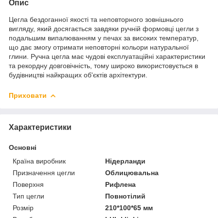
Опис
Цегла бездоганної якості та неповторного зовнішнього
вигляду, який досягається завдяки ручній формовці цегли з
подальшим випалюванням у печах за високих температур,
що дає змогу отримати неповторні кольори натуральної
глини. Ручна цегла має чудові експлуатаційні характеристики
та рекордну довговічність, тому широко використовується в
будівництві найкращих об'єктів архітектури.
Приховати
Характеристики
Основні
Країна виробник
Нідерланди
Призначення цегли
Облицювальна
Поверхня
Рифлена
Тип цегли
Повнотілий
Розмір
210*100*65 мм