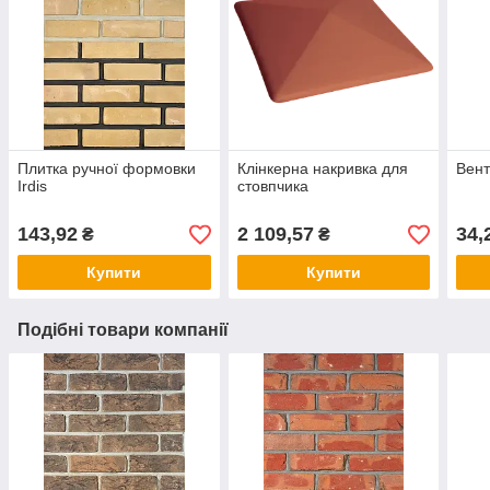
Плитка ручної формовки
Клінкерна накривка для
Вент
Irdis
стовпчика
143,92
2 109,57
34,
₴
₴
Купити
Купити
Подібні товари компанії