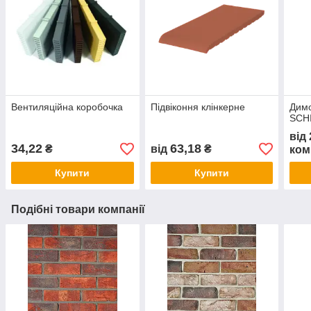
Вентиляційна коробочка
Підвіконня клінкерне
Димо
SCH
від
34,22
63,18
₴
від
₴
ком
Купити
Купити
Подібні товари компанії