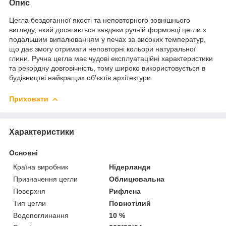
Опис
Цегла бездоганної якості та неповторного зовнішнього
вигляду, який досягається завдяки ручній формовці цегли з
подальшим випалюванням у печах за високих температур,
що дає змогу отримати неповторні кольори натуральної
глини. Ручна цегла має чудові експлуатаційні характеристики
та рекордну довговічність, тому широко використовується в
будівництві найкращих об'єктів архітектури.
Приховати
Характеристики
Основні
Країна виробник
Нідерланди
Призначення цегли
Облицювальна
Поверхня
Рифлена
Тип цегли
Повнотілий
Водопоглинання
10 %